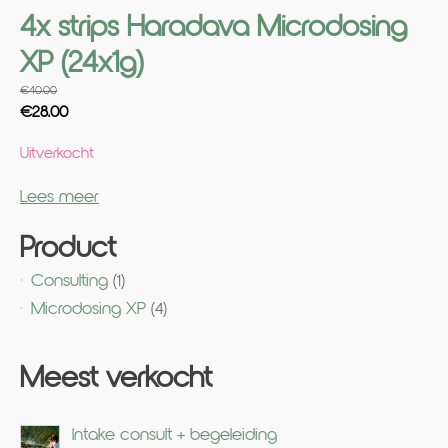
4x strips Haradava Microdosing
XP (24x1g)
€
40.00
Oorspronkelijke
Huidige
€
28.00
prijs
prijs
Uitverkocht
was:
is:
€40.00.
€28.00.
Lees meer
Product
Consulting
(1)
Microdosing XP
(4)
Meest verkocht
Intake consult + begeleiding