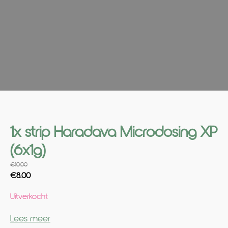
1x strip Haradava Microdosing XP
(6x1g)
€
10.00
Oorspronkelijke
Huidige
€
8.00
prijs
prijs
Uitverkocht
was:
is:
€10.00.
€8.00.
Lees meer