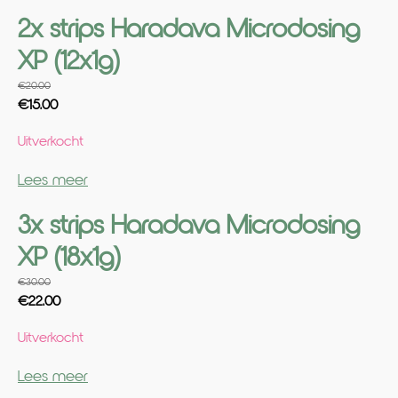
2x strips Haradava Microdosing
XP (12x1g)
€
20.00
Oorspronkelijke
Huidige
€
15.00
prijs
prijs
Uitverkocht
was:
is:
€20.00.
€15.00.
Lees meer
3x strips Haradava Microdosing
XP (18x1g)
€
30.00
Oorspronkelijke
Huidige
€
22.00
prijs
prijs
Uitverkocht
was:
is:
€30.00.
€22.00.
Lees meer