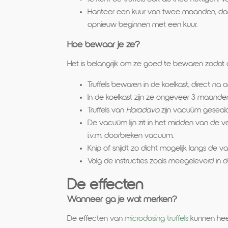
Hanteer een kuur van twee maanden, daarn
opnieuw beginnen met een kuur.
Hoe bewaar je ze?
Het is belangrijk om ze goed te bewaren zodat de 
Truffels bewaren in de koelkast, direct na 
In de koelkast zijn ze ongeveer 3 maand
Truffels van
Haradava
zijn vacuüm geseald 
De vacuüm lijn zit in het midden van de ve
i.v.m. doorbreken vacuüm.
Knip of snijdt zo dicht mogelijk langs de
Volg de instructies zoals meegeleverd in
De effecten
Wanneer ga je wat merken?
De effecten van
microdosing truffels
kunnen heel