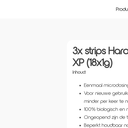
Prod
3x strips Ha
XP (18x1g)
Inhoud:
Eenmaal microdosing X
Voor nieuwe gebruik
minder per keer te n
100% biologisch en n
Ongeopend zijn de t
Beperkt houdbaar n