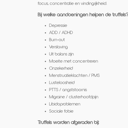
focus, concentratie en vindingrijkheid.
Bij welke aandoeningen helpen de truffels
Depressie
ADD / ADHD
Burn-out
Verslaving
Uit balans zijn
Moeite met concentreren
Onzekerheid
Menstruatieklachten / PMS
Lusteloosheid
PTTS / angststoornis
Migraine / clusterhoofdpijn
Libidoproblemen
Sociale fobie
Truffels worden afgeraden bij: