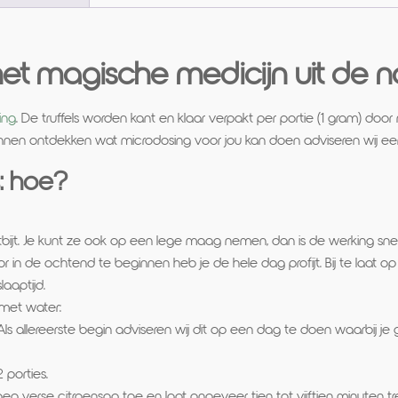
 het magische medicijn uit de na
ing
. De truffels worden kant en klaar verpakt per portie (1 gram) d
nnen ontdekken wat microdosing voor jou kan doen adviseren wij ee
s: hoe?
ijt. Je kunt ze ook op een lege maag nemen, dan is de werking snell
r in de ochtend te beginnen heb je de hele dag profijt. Bij te laat o
laaptijd.
 met water:
ls allereerste begin adviseren wij dit op een dag te doen waarbij je 
 porties.
Voeg verse citroensap toe en laat ongeveer tien tot vijftien minuten tr