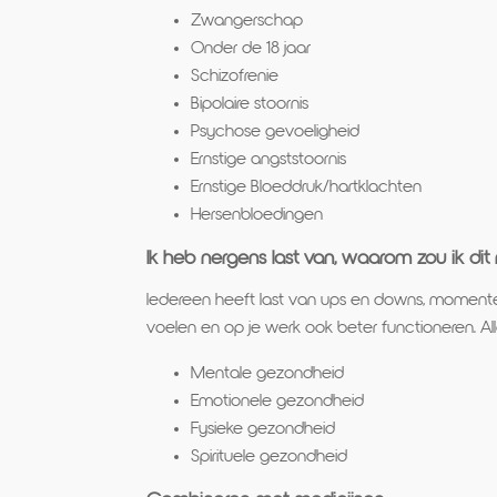
Zwangerschap
Onder de 18 jaar
Schizofrenie
Bipolaire stoornis
Psychose gevoeligheid
Ernstige angststoornis
Ernstige Bloeddruk/hartklachten
Hersenbloedingen
Ik heb nergens last van, waarom zou ik di
Iedereen heeft last van ups en downs, momenten 
voelen en op je werk ook beter functioneren. A
Mentale gezondheid
Emotionele gezondheid
Fysieke gezondheid
Spirituele gezondheid