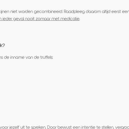
jnen niet worden gecombineerd. Raadpleeg daarom altijd eerst een a
n ieder geval nooit zomaar met medicatie
.
ik?
s de inname van de truffels:
oor jezelf uit te spreken. Door bewust een intentie te stellen, verg