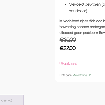
Gekoeld bewaren (bu
houdbaar)
In Nederland zijn truffels ee
bewerking hebben ondergaan. 
uiteraard geen probleem. Bewa
€
30.00
Oorspronkelijke
Huidige
€
22.00
prijs
prijs
Uitverkocht
was:
is:
€30.00.
€22.00.
Categorie:
Microdosing XP
NGEN (0)