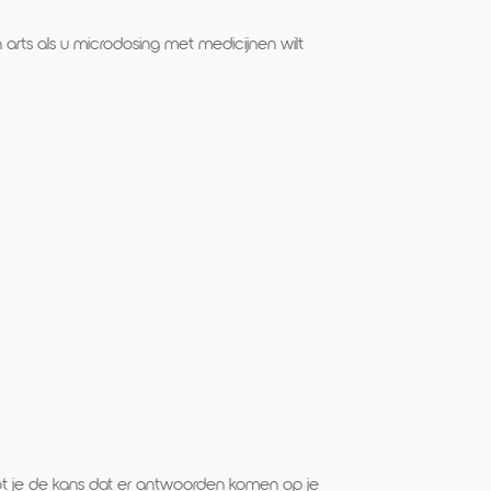
rts als u microdosing met medicijnen wilt
root je de kans dat er antwoorden komen op je