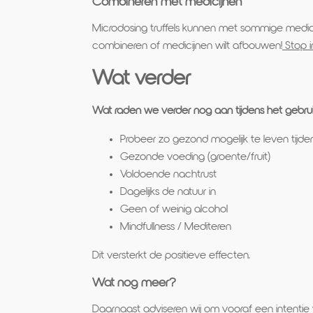
Combineren met medicijnen
Microdosing truffels kunnen met sommige medici
combineren of medicijnen wilt afbouwen!
Stop i
Wat verder
Wat raden we verder nog aan tijdens het gebru
Probeer zo gezond mogelijk te leven tijden
Gezonde voeding (groente/fruit)
Voldoende nachtrust
Dagelijks de natuur in
Geen of weinig alcohol
Mindfullness / Mediteren
Dit versterkt de positieve effecten.
Wat nog meer?
Daarnaast adviseren wij om vooraf een intentie v