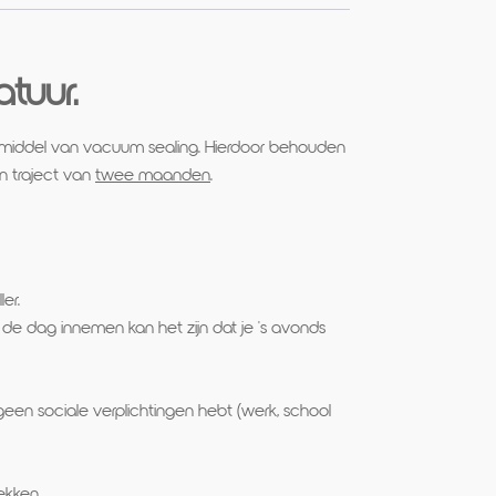
tuur.
oor middel van vacuum sealing. Hierdoor behouden
n traject van
twee maanden
.
er.
p de dag innemen kan het zijn dat je 's avonds
geen sociale verplichtingen hebt (werk, school
ekken.