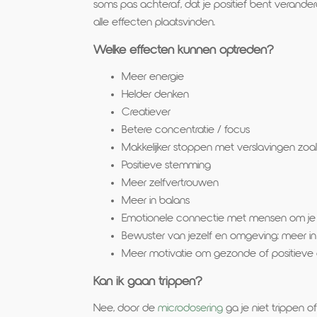
soms pas achteraf, dat je positief bent verande
alle effecten plaatsvinden.
Welke effecten kunnen optreden?
Meer energie
Helder denken
Creatiever
Betere concentratie / focus
Makkelijker stoppen met verslavingen zoals
Positieve stemming
Meer zelfvertrouwen
Meer in balans
Emotionele connectie met mensen om je
Bewuster van jezelf en omgeving: meer in 
Meer motivatie om gezonde of positieve
Kan ik gaan trippen?
Nee, door de
microdosering
ga je niet trippen o