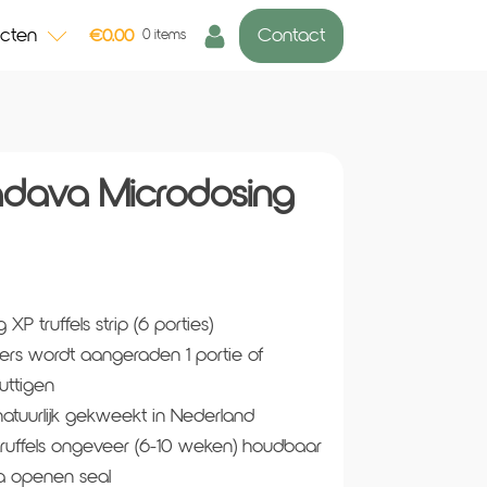
ucten
Contact
€
0.00
0 items
radava Microdosing
P truffels strip (6 porties)
ers wordt aangeraden 1 portie of
uttigen
atuurlijk gekweekt in Nederland
ruffels ongeveer (6-10 weken) houdbaar
a openen seal