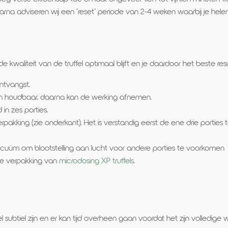
a adviseren wij een "reset" periode van 2-4 weken waarbij je helem
kwaliteit van de truffel optimaal blijft en je daardoor het beste resu
ontvangst.
en houdbaar, daarna kan de werking afnemen.
in zes porties.
rpakking (zie onderkant). Het is verstandig eerst de ene drie portie
 vacuüm om blootstelling aan lucht voor andere porties te voorkomen
 de verpakking van
microdosing XP truffels
.
 subtiel zijn en er kan tijd overheen gaan voordat het zijn volledige