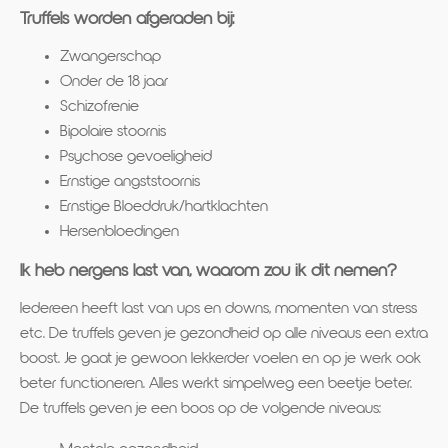
Truffels worden afgeraden bij:
Zwangerschap
Onder de 18 jaar
Schizofrenie
Bipolaire stoornis
Psychose gevoeligheid
Ernstige angststoornis
Ernstige Bloeddruk/hartklachten
Hersenbloedingen
Ik heb nergens last van, waarom zou ik dit nemen?
Iedereen heeft last van ups en downs, momenten van stress
etc. De truffels geven je gezondheid op alle niveaus een extra
boost. Je gaat je gewoon lekkerder voelen en op je werk ook
beter functioneren. Alles werkt simpelweg een beetje beter.
De truffels geven je een boos op de volgende niveaus: