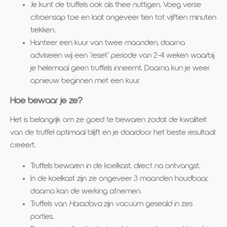
Je kunt de truffels ook als thee nuttigen. Voeg verse
citroensap toe en laat ongeveer tien tot vijftien minuten
trekken.
Hanteer een kuur van twee maanden, daarna
adviseren wij een "reset" periode van 2-4 weken waarbij
je helemaal geen truffels inneemt. Daarna kun je weer
opnieuw beginnen met een kuur.
Hoe bewaar je ze?
Het is belangrijk om ze goed te bewaren zodat de kwaliteit
van de truffel optimaal blijft en je daardoor het beste resultaat
creëert.
Truffels bewaren in de koelkast, direct na ontvangst.
In de koelkast zijn ze ongeveer 3 maanden houdbaar,
daarna kan de werking afnemen.
Truffels van
Haradava
zijn vacuüm geseald in zes
porties.