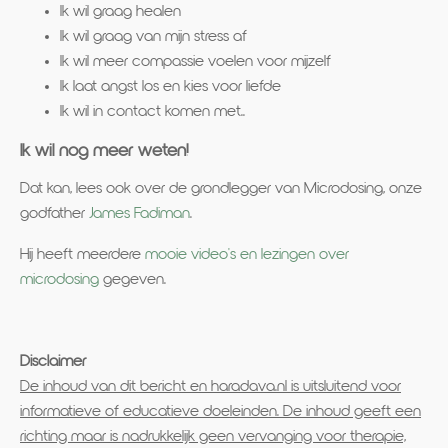
Ik wil graag healen
Ik wil graag van mijn stress af
Ik wil meer compassie voelen voor mijzelf
Ik laat angst los en kies voor liefde
Ik wil in contact komen met..
Ik wil nog meer weten!
Dat kan, lees ook over de grondlegger van Microdosing, onze
godfather
James Fadiman
.
Hij heeft meerdere
mooie video's en lezingen over
microdosing
gegeven.
Disclaimer
De inhoud van dit bericht en haradava.nl is uitsluitend voor
informatieve of educatieve doeleinden. De inhoud geeft een
richting maar is nadrukkelijk geen vervanging voor therapie,