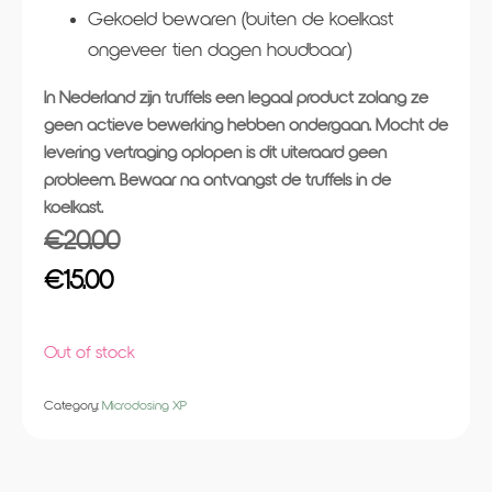
Gekoeld bewaren (buiten de koelkast
ongeveer tien dagen houdbaar)
In Nederland zijn truffels een legaal product zolang ze
geen actieve bewerking hebben ondergaan. Mocht de
levering vertraging oplopen is dit uiteraard geen
probleem. Bewaar na ontvangst de truffels in de
koelkast.
€
20.00
Original
Current
€
15.00
price
price
Out of stock
was:
is:
€20.00.
€15.00.
Category:
Microdosing XP