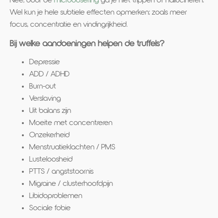
Nee, door de
microdosering
ga je niet trippen of hallucineren.
Wel kun je hele subtiele effecten opmerken; zoals meer
focus, concentratie en vindingrijkheid.
Bij welke aandoeningen helpen de truffels?
Depressie
ADD / ADHD
Burn-out
Verslaving
Uit balans zijn
Moeite met concentreren
Onzekerheid
Menstruatieklachten / PMS
Lusteloosheid
PTTS / angststoornis
Migraine / clusterhoofdpijn
Libidoproblemen
Sociale fobie