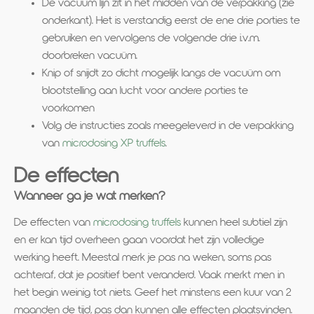
De vacuüm lijn zit in het midden van de verpakking (zie
onderkant). Het is verstandig eerst de ene drie porties te
gebruiken en vervolgens de volgende drie i.v.m.
doorbreken vacuüm.
Knip of snijdt zo dicht mogelijk langs de vacuüm om
blootstelling aan lucht voor andere porties te
voorkomen
Volg de instructies zoals meegeleverd in de verpakking
van
microdosing XP truffels
.
De effecten
Wanneer ga je wat merken?
De effecten van
microdosing truffels
kunnen heel subtiel zijn
en er kan tijd overheen gaan voordat het zijn volledige
werking heeft. Meestal merk je pas na weken, soms pas
achteraf, dat je positief bent veranderd. Vaak merkt men in
het begin weinig tot niets. Geef het minstens een kuur van 2
maanden de tijd, pas dan kunnen alle effecten plaatsvinden.