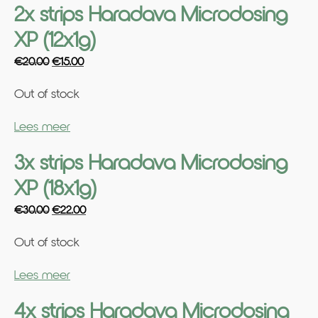
2x strips Haradava Microdosing
XP (12x1g)
Original
Current
€
20.00
€
15.00
price
price
Out of stock
was:
is:
€20.00.
€15.00.
Lees meer
3x strips Haradava Microdosing
XP (18x1g)
Original
Current
€
30.00
€
22.00
price
price
Out of stock
was:
is:
€30.00.
€22.00.
Lees meer
4x strips Haradava Microdosing