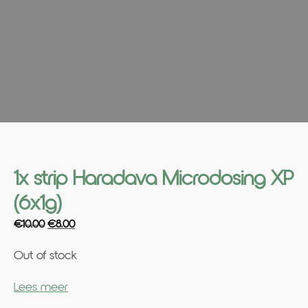
1x strip Haradava Microdosing XP
(6x1g)
Original
Current
€
10.00
€
8.00
price
price
Out of stock
was:
is:
€10.00.
€8.00.
Lees meer