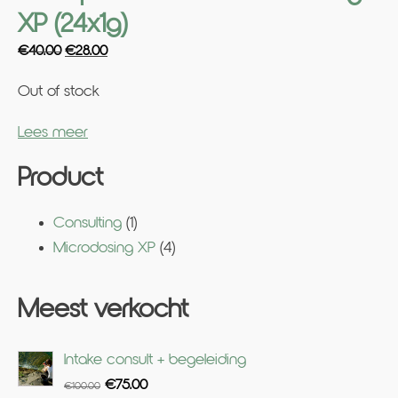
XP (24x1g)
Original
Current
€
40.00
€
28.00
price
price
Out of stock
was:
is:
€40.00.
€28.00.
Lees meer
Product
Consulting
(1)
Microdosing XP
(4)
Meest verkocht
Intake consult + begeleiding
Original
Current
€
75.00
€
100.00